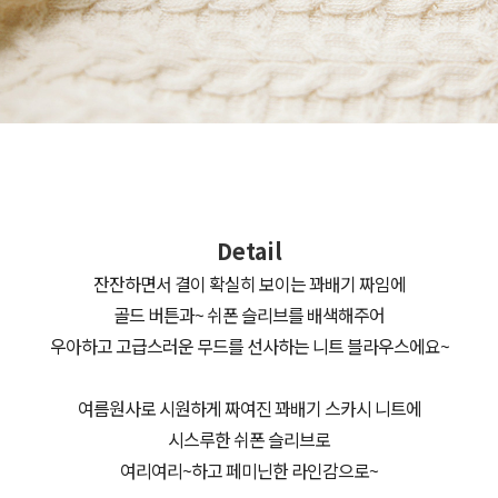
Detail
잔잔하면서 결이 확실히 보이는 꽈배기 짜임에
골드 버튼과~ 쉬폰 슬리브를 배색해주어
우아하고 고급스러운 무드를 선사하는 니트 블라우스에요~
여름원사로 시원하게 짜여진 꽈배기 스카시 니트에
시스루한 쉬폰 슬리브로
여리여리~하고 페미닌한 라인감으로~