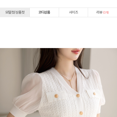
모델컷/상품컷
코디상품
사이즈
리뷰
(
0
개)