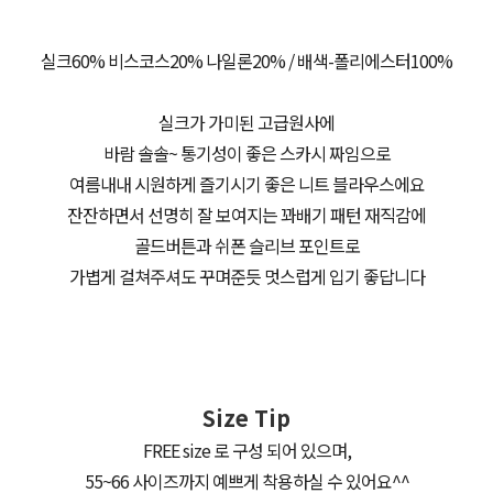
실크60% 비스코스20% 나일론20% / 배색-폴리에스터100%
실크가 가미된 고급원사에
바람 솔솔~ 통기성이 좋은 스카시 짜임으로
여름내내 시원하게 즐기시기 좋은 니트 블라우스에요
잔잔하면서 선명히 잘 보여지는 꽈배기 패턴 재직감에
골드버튼과 쉬폰 슬리브 포인트로
가볍게 걸쳐주셔도 꾸며준듯 멋스럽게 입기 좋답니다
Size Tip
FREE size 로 구성 되어 있으며,
55~66 사이즈까지 예쁘게 착용하실 수 있어요^^