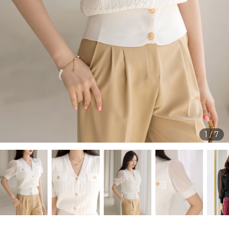
1
/
7