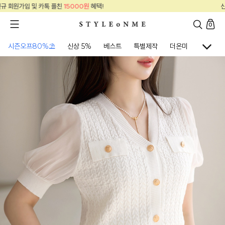
신규 회원가입 및 카톡 플친
15000원
혜택!
0
시즌오프80%⛱
신상 5%
베스트
특별제작
더온미
골프웨어