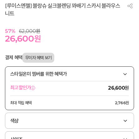
[루이스엔젤] 블랑슈 실크블렌딩 꽈배기 스카시 블라우스
니트
57
%
62,000
원
26,600
원
결제 혜택
스타일온미 멤버를 위한 혜택가
원
최고할인가
26,600
최대 적립 혜택
2,766원
색상