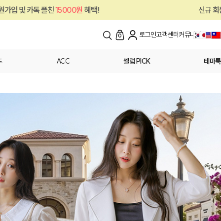
혜택!
신규 회원가입 및 카톡 플친
15000원
로그인
고객센터
커뮤니티
0
트
ACC
셀럽 PICK
테마룩