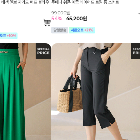
 배색 엠보 자가드 퍼프 블라우
루메나 쉬폰 이중 레이어드 트임 롱 스커트
99,000원
54
%
45,200
원