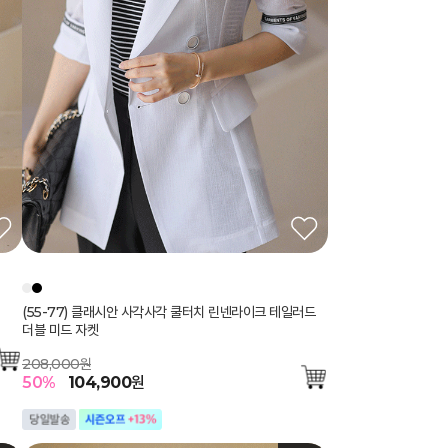
(55-77) 클래시안 사각사각 쿨터치 린넨라이크 테일러드
더블 미드 자켓
208,000원
50
%
104,900
원