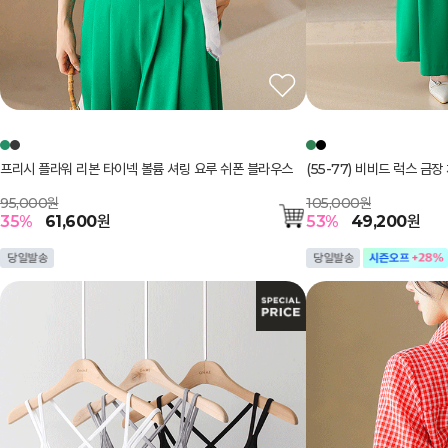
프리시 플라워 리본 타이넥 볼륨 셔링 요루 쉬폰 블라우스
(55-77) 비비드 럭스 금
95,000원
105,000원
35
%
61,600
원
53
%
49,200
원