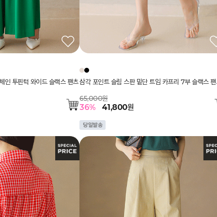
장 체인 투핀턱 와이드 슬랙스 팬츠
삼각 포인트 슬림 스판 밑단 트임 카프리 7부 슬랙스 팬
65,000원
36
%
41,800
원