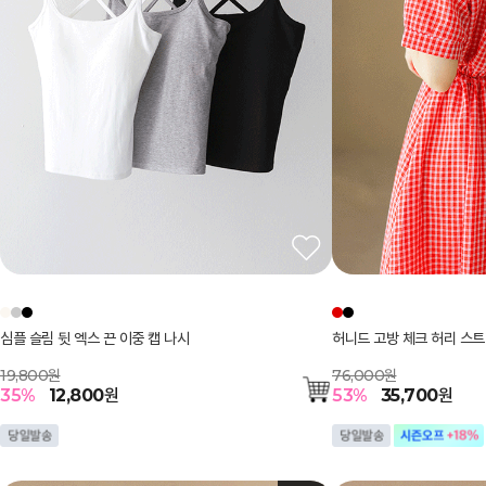
심플 슬림 뒷 엑스 끈 이중 캡 나시
허니드 고방 체크 허리 스트
19,800원
76,000원
35
%
12,800
원
53
%
35,700
원