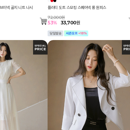
브이넥 골지 니트 나시
플러티 도트 스모킹 스퀘어넥 롱 원피스
72,000원
53
%
33,700
원