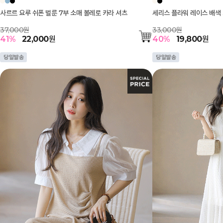
사르르 요루 쉬폰 벌룬 7부 소매 볼레로 카라 셔츠
세리스 플라워 레이스 배색 
37,000원
33,000원
41
%
22,000
원
40
%
19,800
원