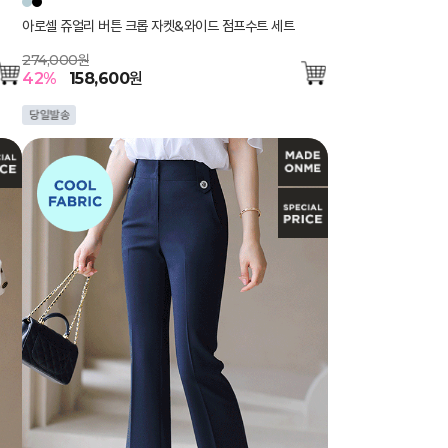
아로셀 쥬얼리 버튼 크롭 자켓&와이드 점프수트 세트
274,000원
42
%
158,600
원