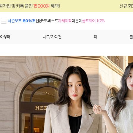
혜택!
신규 회원가입 및 카톡 플친
15000원
시즌오프 80%⛱
신상5%
베스트
자체제작
더온미
골프웨어 10%
아우터
니트/가디건
티
블