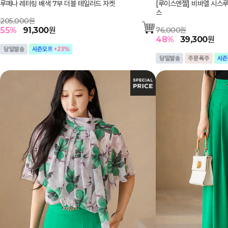
루메나 레터링 배색 7부 더블 테일러드 자켓
[루이스엔젤] 비바엘 시스루
스
205,000원
55
%
91,300
원
76,000원
48
%
39,300
원