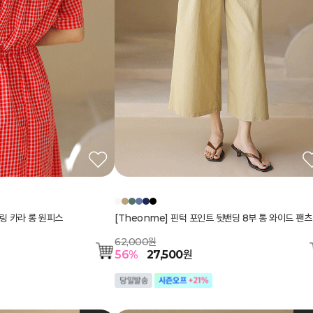
링 카라 롱 원피스
[Theonme] 핀턱 포인트 뒷밴딩 8부 통 와이드 팬츠
62,000원
56
%
27,500
원