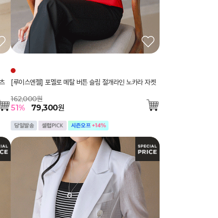
츠
[루이스엔젤] 포멜로 메탈 버튼 슬림 절개라인 노카라 자켓
162,000원
51
%
79,300
원